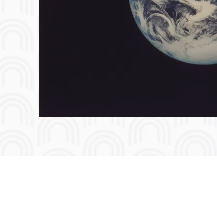
+39 329 542 3256
irith@gatewayenglish.net
Via Don Carlo Gnocchi 33 Milano